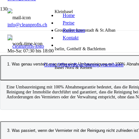
Kleinbasel
Home
Preise
info@cleanprofis.ch
Referenzen
Grossbasler Innenstadt & St.Alban
Kontakt
Iselin, Gotthelf & Bachletten
Mo-Sa: 07:30 bis 18:00
1. Was genau versteht man unter einer Umbaureinigung mit 100% Abnah
Gratis Offerten
Besichtigung vereinbaren
Basel Nord & Riehen
Eine Umbaureinigung mit 100% Abnahmegarantie bedeutet, dass die Reinig
Reinigung der Immobilie durchführt und garantiert, dass die Reinigung b
Anforderungen des Vermieters oder der Verwaltung entspricht, ohne dass N
3. Was passiert, wenn der Vermieter mit der Reinigung nicht zufrieden ist