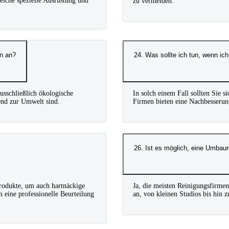
reiche spezielle Ausrüstung und
zu vermeiden.
en an?
24. Was sollte ich tun, wenn 
usschließlich ökologische
In solch einem Fall sollten Sie s
end zur Umwelt sind.
Firmen bieten eine Nachbesserun
26. Ist es möglich, eine Umbau
Produkte, um auch hartnäckige
Ja, die meisten Reinigungsfirme
 eine professionelle Beurteilung
an, von kleinen Studios bis hi