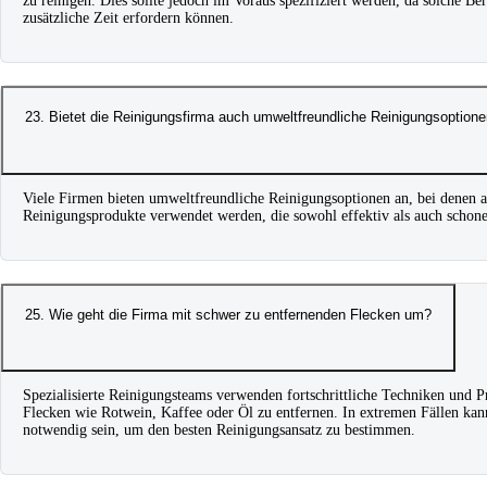
zu reinigen. Dies sollte jedoch im Voraus spezifiziert werden, da solche Be
zusätzliche Zeit erfordern können.
23. Bietet die Reinigungsfirma auch umweltfreundliche Reinigungsoption
Viele Firmen bieten umweltfreundliche Reinigungsoptionen an, bei denen a
Reinigungsprodukte verwendet werden, die sowohl effektiv als auch schon
25. Wie geht die Firma mit schwer zu entfernenden Flecken um?
Spezialisierte Reinigungsteams verwenden fortschrittliche Techniken und 
Flecken wie Rotwein, Kaffee oder Öl zu entfernen. In extremen Fällen kann
notwendig sein, um den besten Reinigungsansatz zu bestimmen.