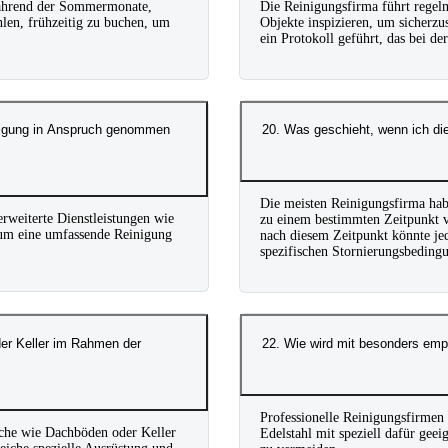
während der Sommermonate,
Die Reinigungsfirma führt regelm
len, frühzeitig zu buchen, um
Objekte inspizieren, um sicherzu
ein Protokoll geführt, das bei 
inigung in Anspruch genommen
20. Was geschieht, wenn ich di
Die meisten Reinigungsfirma habe
rweiterte Dienstleistungen wie
zu einem bestimmten Zeitpunkt v
, um eine umfassende Reinigung
nach diesem Zeitpunkt könnte jed
spezifischen Stornierungsbeding
er Keller im Rahmen der
22. Wie wird mit besonders emp
Professionelle Reinigungsfirmen 
iche wie Dachböden oder Keller
Edelstahl mit speziell dafür ge