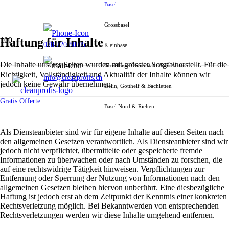
Basel
Grossbasel
Haftung für Inhalte
078 720 80 05
Kleinbasel
Die Inhalte unserer Seiten wurden mit grösster Sorgfalt erstellt. Für die
Grossbasler Innenstadt & St.Alban
Richtigkeit, Vollständigkeit und Aktualität der Inhalte können wir
info@cleanprofis.ch
jedoch keine Gewähr übernehmen.
Iselin, Gotthelf & Bachletten
Gratis Offerte
Basel Nord & Riehen
Als Diensteanbieter sind wir für eigene Inhalte auf diesen Seiten nach
den allgemeinen Gesetzen verantwortlich. Als Diensteanbieter sind wir
jedoch nicht verpflichtet, übermittelte oder gespeicherte fremde
Informationen zu überwachen oder nach Umständen zu forschen, die
auf eine rechtswidrige Tätigkeit hinweisen. Verpflichtungen zur
Entfernung oder Sperrung der Nutzung von Informationen nach den
allgemeinen Gesetzen bleiben hiervon unberührt. Eine diesbezügliche
Haftung ist jedoch erst ab dem Zeitpunkt der Kenntnis einer konkreten
Rechtsverletzung möglich. Bei Bekanntwerden von entsprechenden
Rechtsverletzungen werden wir diese Inhalte umgehend entfernen.